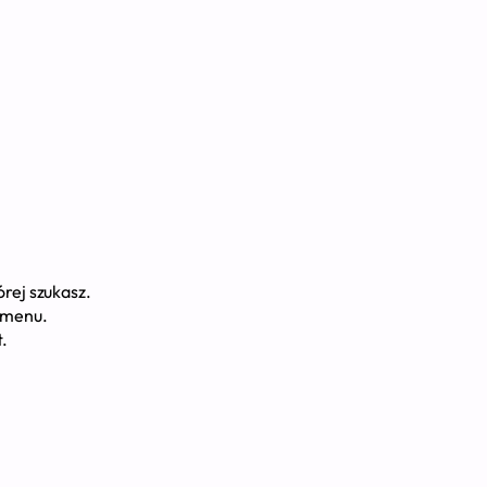
rej szukasz.
z menu.
t.